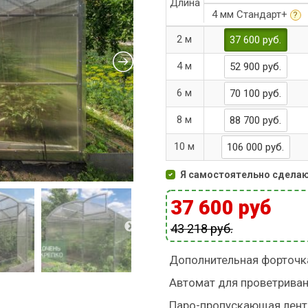
Длина
4 мм Стандарт+
?
2 м
37 600 руб.
4 м
52 900 руб.
6 м
70 100 руб.
8 м
88 700 руб.
10 м
106 000 руб.
Я самостоятельно сдела
37 600 руб
43 218 руб.
Дополнительная форточк
Автомат для проветрива
Паро-пропускающая лент