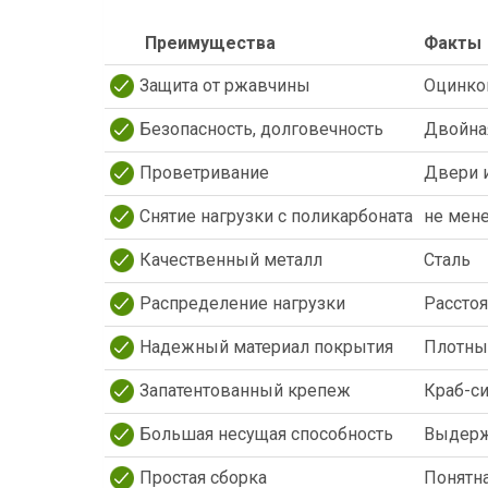
Преимущества
Факты
Защита от ржавчины
Оцинков
Безопасность, долговечность
Двойна
Проветривание
Двери и
Снятие нагрузки с поликарбоната
не мен
Качественный металл
Сталь
Распределение нагрузки
Рассто
Надежный материал покрытия
Плотный
Запатентованный крепеж
Краб-с
Большая несущая способность
Выдерж
Простая сборка
Понятна