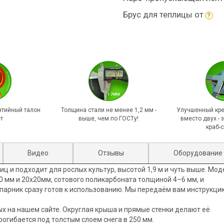
Брус для теплицы от
?
тийный талон
Толщина стали не менее 1,2 мм -
Улучшенный кре
ет
выше, чем по ГОСТу!
вместо двух -
краб-
Видео
Отзывы
Оборудование
иц и подходит для рослых культур, высотой 1,9 м и чуть выше. Мо
0 мм и 20х20мм, сотового поликарбоната толщиной 4–6 мм, и
парник сразу готов к использованию. Мы передаём вам инструкци
х на нашем сайте. Округлая крыша и прямые стенки делают её
рогибается под толстым слоем снега в 250 мм.