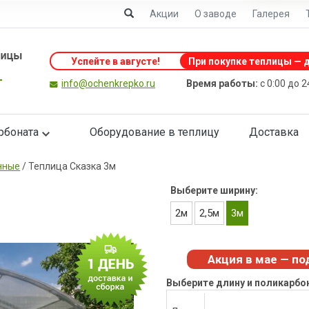
Акции
О заводе
Галерея
Успейте в августе
!
При покупке теплицы — д
info@ochenkrepko.ru
Время работы:
с 0:00 до 
рбоната
Оборудование в теплицу
Доставка
нные
/
Теплица Сказка 3м
Выберите ширину:
2м
2,5м
3м
Акция в мае — по
Выберите длину и поликарбо