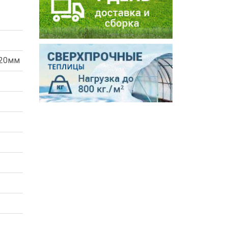
х20мм