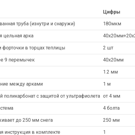
Цифры
анная труба (изнутри и снаружи)
180мкм
я цельная арка
40х20мм+20
 форточки в торцах теплицы
2 шт
ее 9 перемычек
40х20мм
1.2 мм
яние между арками
1 м
 поликарбонат с защитой от ультрафиолета
от 4 мм
истема
4 болта
ивает до 250 мм снега
250 мм
я инструкция в комплекте
1