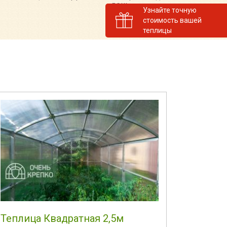
день
Узнайте точную
стоимость вашей
теплицы
Теплица Квадратная 2,5м
Тепли