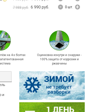
-
+
6 990 руб.
0
шт.
7 988 руб.
пёж на 4-х болтах
Оцинковка изнутри и снаружи -
 запатентованная
100% защита от коррозии и
система
ржавчины
дель
ю и