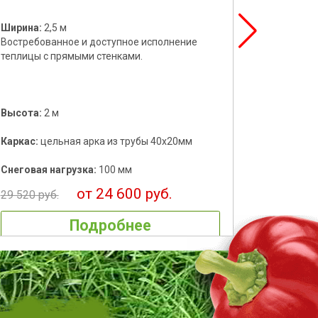
Ширина:
2,5 м
Ширина
Востребованное и доступное исполнение
Одна из 
теплицы с прямыми стенками.
Хорошо с
размера
Высота:
2 м
Высота
Каркас:
цельная арка из трубы 40х20мм
Каркас:
Снеговая нагрузка:
100 мм
Снегова
от 24 600 руб.
29 520 руб.
34 560 р
Подробнее