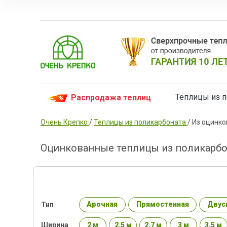
Теплицы из 
Распродажа теплиц
Очень Крепко
/
Теплицы из поликарбоната
/
Из оцинко
Оцинкованные теплицы из поликарбо
Арочная
Прямостенная
Двус
Тип
2 м
2,5 м
2,7 м
3 м
3,5 м
Ширина