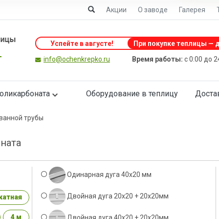
Акции
О заводе
Галерея
Успейте в августе
!
При покупке теплицы — д
info@ochenkrepko.ru
Время работы:
с 0:00 до 
поликарбоната
Оборудование в теплицу
Доста
ванной трубы
ната
Одинарная дуга 40х20 мм
Двойная дуга 20х20 + 20х20мм
катная
4 м
Двойная дуга 40х20 + 20х20мм