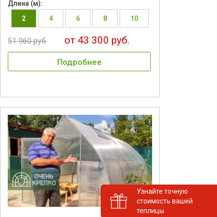
Длина (м):
2
4
6
8
10
от 43 300 руб.
51 960 руб.
Подробнее
Узнайте точную
стоимость вашей
теплицы