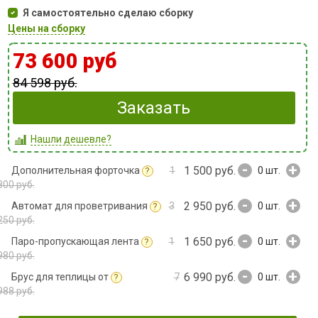
Я самостоятельно сделаю сборку
Цены на сборку
73 600 руб
84 598 руб.
Заказать
Нашли дешевле?
-
+
1 500 руб.
Дополнительная форточка
1
0
шт.
?
800 руб.
-
+
2 950 руб.
Автомат для проветривания
3
0
шт.
?
250 руб.
-
+
1 650 руб.
Паро-пропускающая лента
1
0
шт.
?
980 руб.
-
+
6 990 руб.
Брус для теплицы от
7
0
шт.
?
988 руб.