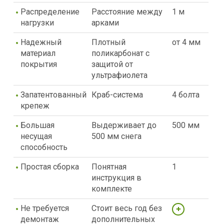
Распределение
Расстояние между
1 м
нагрузки
арками
Надежный
Плотный
от 4 мм
материал
поликарбонат с
покрытия
защитой от
ультрафиолета
Запатентованный
Краб-система
4 болта
крепеж
Большая
Выдерживает до
500 мм
несущая
500 мм снега
способность
Простая сборка
Понятная
1
инструкция в
комплекте
Не требуется
Стоит весь год без
демонтаж
дополнительных