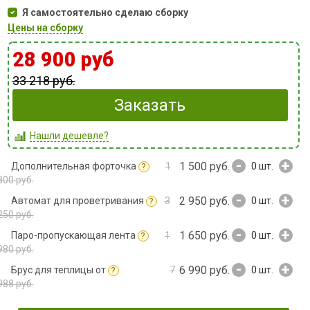
Я самостоятельно сделаю сборку
Цены на сборку
28 900 руб
33 218 руб.
Заказать
Нашли дешевле?
-
+
1 500 руб.
Дополнительная форточка
1
0
шт.
?
800 руб.
-
+
2 950 руб.
Автомат для проветривания
3
0
шт.
?
250 руб.
-
+
1 650 руб.
Паро-пропускающая лента
1
0
шт.
?
980 руб.
-
+
6 990 руб.
Брус для теплицы от
7
0
шт.
?
988 руб.